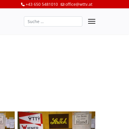
+43 650 5481010
office@wttv.at
Suchen