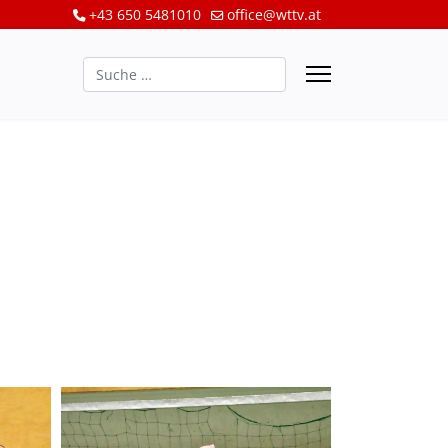
+43 650 5481010
office@wttv.at
Suchen