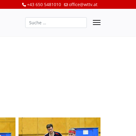
+43 650 5481010
office@wttv.at
Suchen