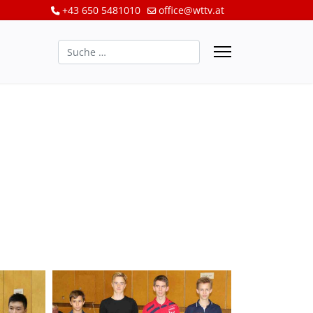
+43 650 5481010
office@wttv.at
Suchen