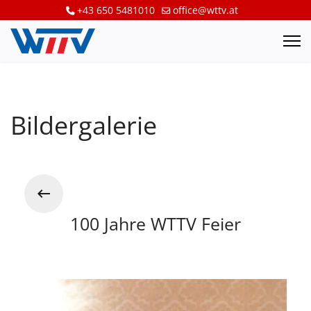
+43 650 5481010
office@wttv.at
Bildergalerie
100 Jahre WTTV Feier