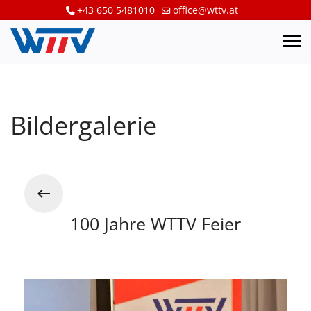
+43 650 5481010
office@wttv.at
Bildergalerie
100 Jahre WTTV Feier