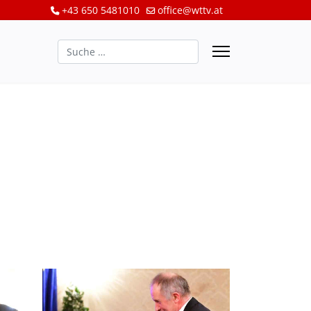
+43 650 5481010
office@wttv.at
Suchen