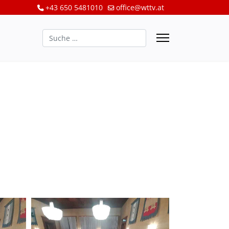
+43 650 5481010
office@wttv.at
Suchen