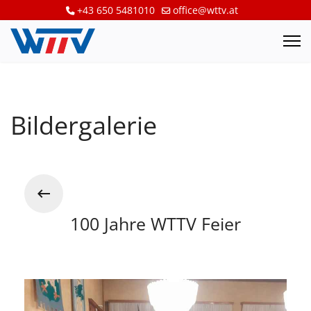
+43 650 5481010
office@wttv.at
Bildergalerie
100 Jahre WTTV Feier