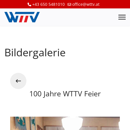
+43 650 5481010
office@wttv.at
Bildergalerie
100 Jahre WTTV Feier