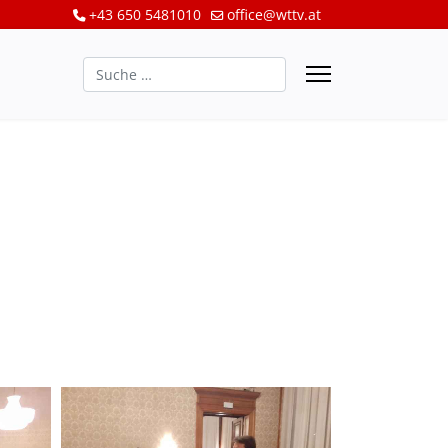
+43 650 5481010
office@wttv.at
Suchen