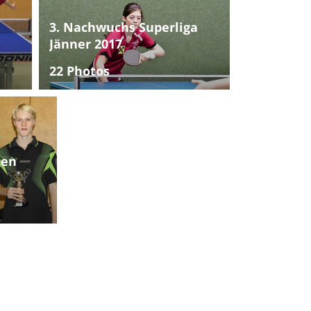
3. Nachwuchs Superliga
Jänner 2017
22 Photos
ten