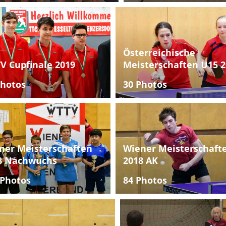
Österreichische
V Cupfinale 2019
Meisterschaften U15 2
Photos
30 Photos
ner Meisterschaften
Wiener Meisterschaft
8 Nachwuchs
2018 AK
 Photos
84 Photos