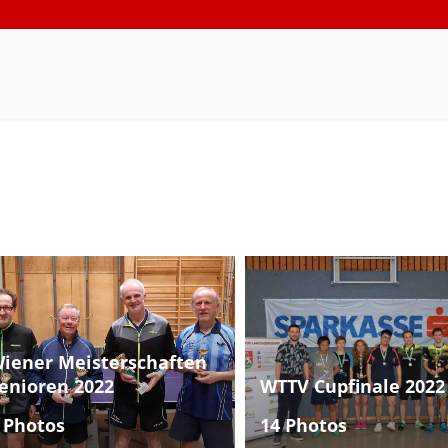
iener Meisterschaften
enioren 2022
WTTV Cupfinale 2022
 Photos
14 Photos