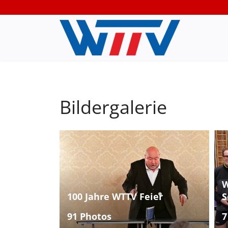
Bildergalerie
W
100 Jahre WTTV Feier
S
91 Photos
7