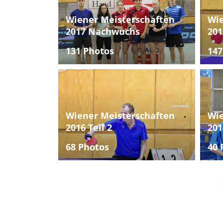
Wiener Meisterschaften
Wie
2017 Nachwuchs
201
131 Photos
147
Wiener Meisterschaften
Wie
2016 Teil 2
201
68 Photos
40 