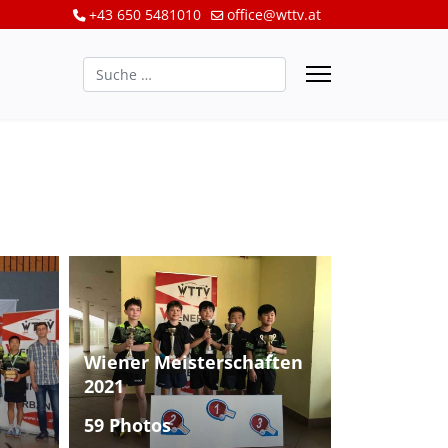
+43 650 5481010
office@wttv.at
Suchen
Wiener Meisterschaften
2021
59 Photos