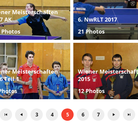
ner Meisterschaften
7 AK
6. NwRLT 2017
 Photos
21 Photos
ner Meisterschaften
Wiener Meisterschaf
6 Teil 1
2015
Photos
12 Photos
3
4
5
6
7