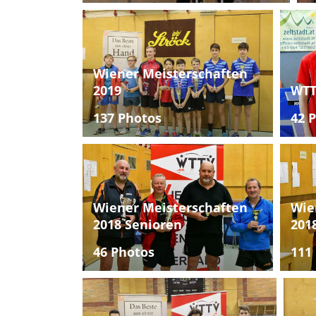
Wiener Meisterschaften
2019
WTT
137 Photos
42 
Wiener Meisterschaften
Wie
2018 Senioren
201
46 Photos
111