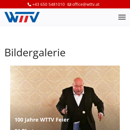
+43 650 5481010
office@wttv.at
Bildergalerie
100 Jahre WTTV Feier