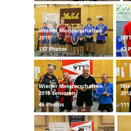
Wiener Meisterschaften
2019
WTT
137 Photos
42 
Wiener Meisterschaften
Wie
2018 Senioren
201
46 Photos
111