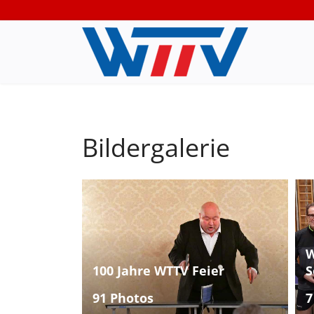
Bildergalerie
W
100 Jahre WTTV Feier
S
91 Photos
7