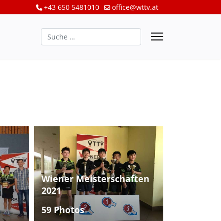
+43 650 5481010
office@wttv.at
Suchen
Wiener Meisterschaften
2021
59 Photos