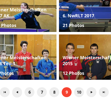
ner Meisterschaften
7 AK
6. NwRLT 2017
 Photos
21 Photos
ner Meisterschaften
Wiener Meisterschaf
6 Teil 1
2015
Photos
12 Photos
6
7
8
9
10