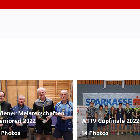
iener Meisterschaften
enioren 2022
WTTV Cupfinale 2022
 Photos
14 Photos