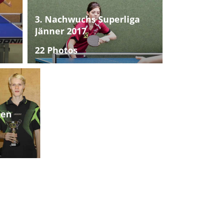
3. Nachwuchs Superliga
Jänner 2017
22 Photos
ten