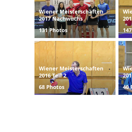
Wiener Meisterschaften
Wie
2017 Nachwuchs
201
131 Photos
147
Wiener Meisterschaften
Wie
2016 Teil 2
201
68 Photos
40 