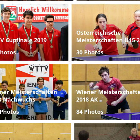
Österreichische
V Cupfinale 2019
Meisterschaften U15 2
Photos
30 Photos
ner Meisterschaften
Wiener Meisterschaft
8 Nachwuchs
2018 AK
 Photos
84 Photos