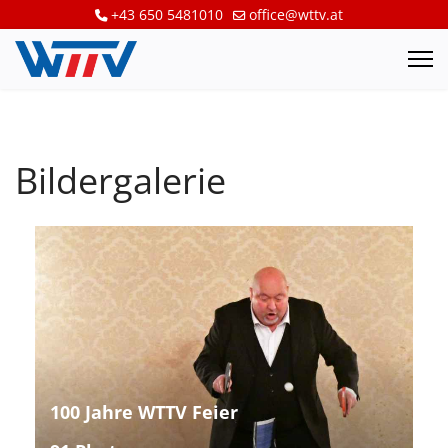
+43 650 5481010
office@wttv.at
Bildergalerie
100 Jahre WTTV Feier