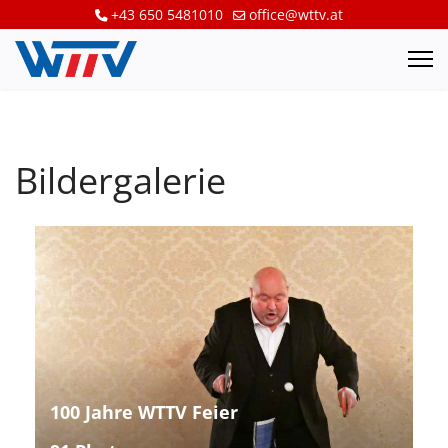
+43 650 5481010
office@wttv.at
Bildergalerie
100 Jahre WTTV Feier