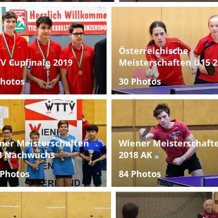
Österreichische
V Cupfinale 2019
Meisterschaften U15 2
Photos
30 Photos
ner Meisterschaften
Wiener Meisterschaft
8 Nachwuchs
2018 AK
 Photos
84 Photos