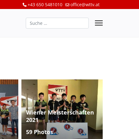
+43 650 5481010
office@wttv.at
Suchen
Wiener Meisterschaften
2021
59 Photos