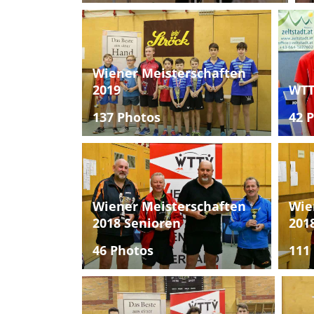
Wiener Meisterschaften
2019
WTT
137 Photos
42 
Wiener Meisterschaften
Wie
2018 Senioren
201
46 Photos
111