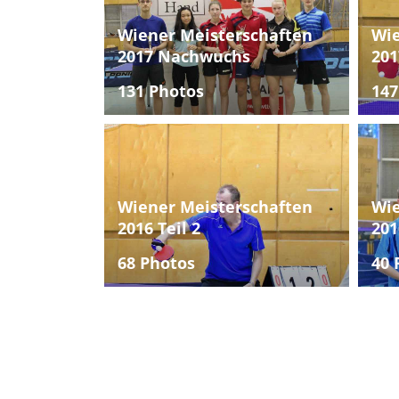
Wiener Meisterschaften
Wie
2017 Nachwuchs
201
131 Photos
147
Wiener Meisterschaften
Wie
2016 Teil 2
201
68 Photos
40 