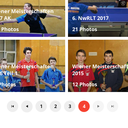
ner Meisterschaften
7 AK
6. NwRLT 2017
 Photos
21 Photos
ner Meisterschaften
Wiener Meisterschaf
6 Teil 1
2015
Photos
12 Photos
1
2
3
4