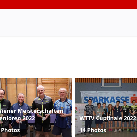
iener Meisterschaften
enioren 2022
WTTV Cupfinale 2022
 Photos
14 Photos