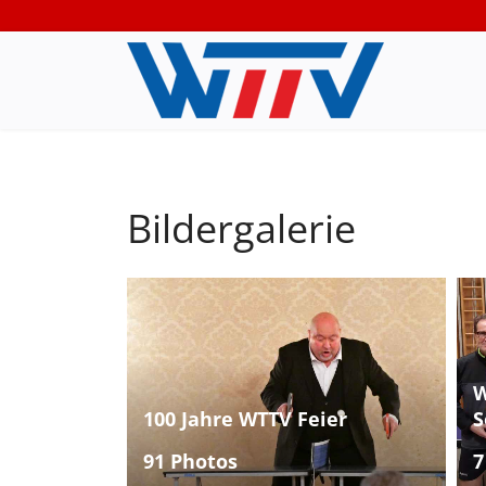
Bildergalerie
W
100 Jahre WTTV Feier
S
91 Photos
7