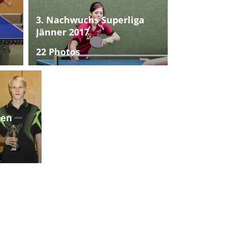
3. Nachwuchs Superliga
Jänner 2017
22 Photos
ten