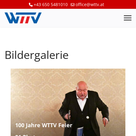
+43 650 5481010
office@wttv.at
Bildergalerie
100 Jahre WTTV Feier