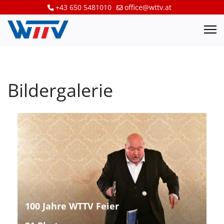
+43 650 5481010
office@wttv.at
Bildergalerie
100 Jahre WTTV Feier