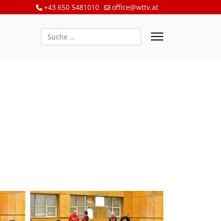
+43 650 5481010
office@wttv.at
Suchen