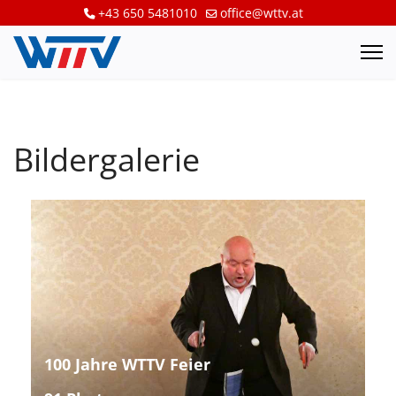
+43 650 5481010
office@wttv.at
Bildergalerie
100 Jahre WTTV Feier