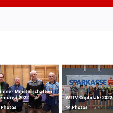
iener Meisterschaften
enioren 2022
WTTV Cupfinale 2022
 Photos
14 Photos