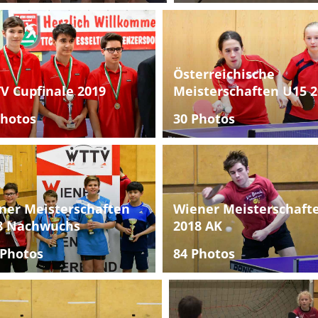
Österreichische
V Cupfinale 2019
Meisterschaften U15 2
Photos
30 Photos
ner Meisterschaften
Wiener Meisterschaft
8 Nachwuchs
2018 AK
 Photos
84 Photos