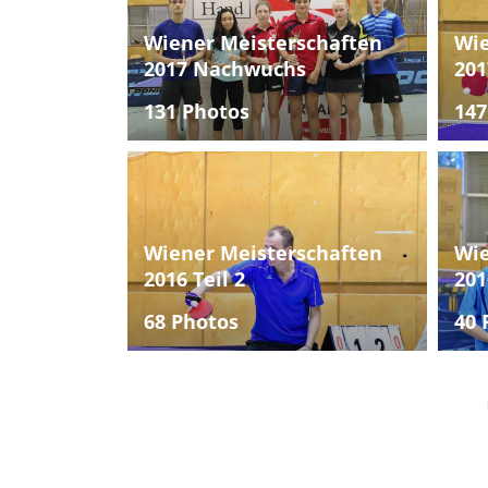
Wiener Meisterschaften
Wie
2017 Nachwuchs
201
131 Photos
147
Wiener Meisterschaften
Wie
2016 Teil 2
201
68 Photos
40 