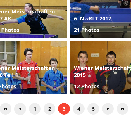
ner Meisterschaften
7 AK
6. NwRLT 2017
 Photos
21 Photos
ner Meisterschaften
Wiener Meisterschaf
6 Teil 1
2015
Photos
12 Photos
1
2
3
4
5