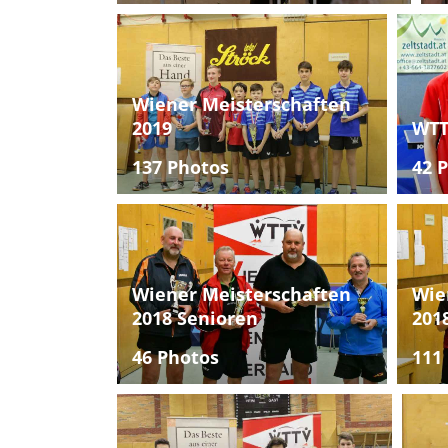
Wiener Meisterschaften
2019
WTT
137 Photos
42 
Wiener Meisterschaften
Wie
2018 Senioren
201
46 Photos
111