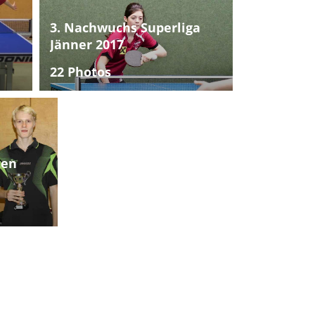
3. Nachwuchs Superliga
Jänner 2017
22 Photos
ten