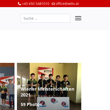
+43 650 5481010
office@wttv.at
Suchen
Wiener Meisterschaften
2021
59 Photos