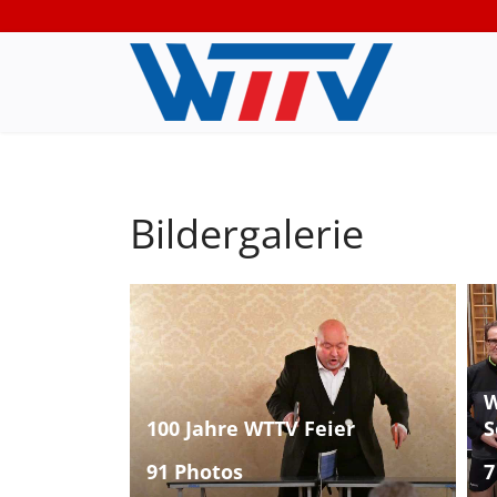
Bildergalerie
W
100 Jahre WTTV Feier
S
91 Photos
7