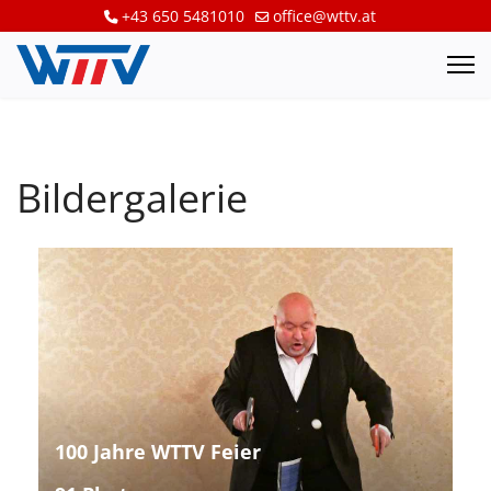
+43 650 5481010
office@wttv.at
Bildergalerie
100 Jahre WTTV Feier