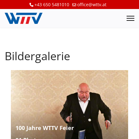
+43 650 5481010
office@wttv.at
Bildergalerie
100 Jahre WTTV Feier