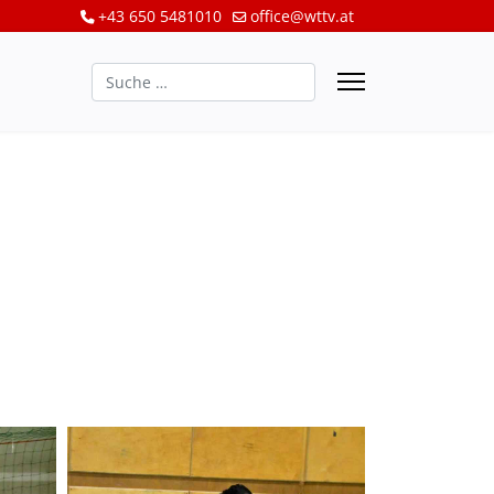
+43 650 5481010
office@wttv.at
Suchen