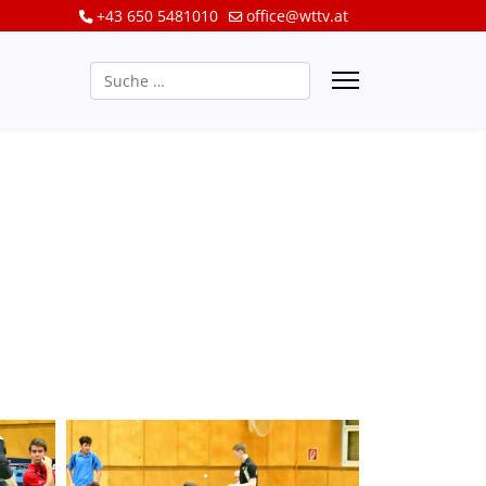
+43 650 5481010
office@wttv.at
Suchen