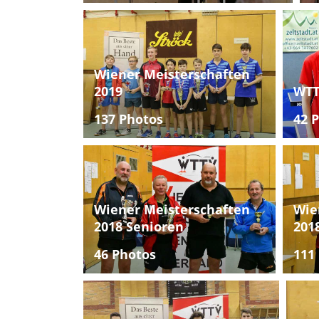
Wiener Meisterschaften
2019
WTT
137 Photos
42 
Wiener Meisterschaften
Wie
2018 Senioren
201
46 Photos
111