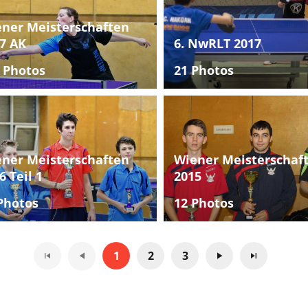
ner Meisterschaften
7 AK
6. NwRLT 2017
 Photos
21 Photos
ner Meisterschaften
Wiener Meisterschaf
6 Teil 1
2015
Photos
12 Photos
1
2
3