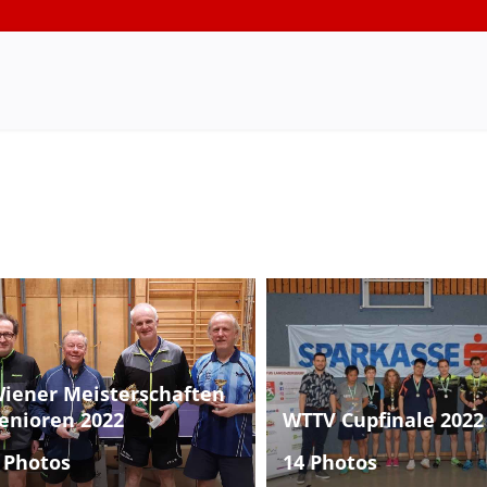
iener Meisterschaften
enioren 2022
WTTV Cupfinale 2022
 Photos
14 Photos