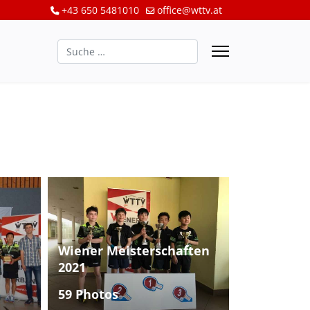
+43 650 5481010
office@wttv.at
Suchen
Wiener Meisterschaften
2021
59 Photos