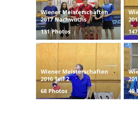
Wiener Meisterschaften
Wie
2017 Nachwuchs
201
131 Photos
147
Wiener Meisterschaften
Wie
2016 Teil 2
201
68 Photos
40 