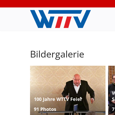
Bildergalerie
W
100 Jahre WTTV Feier
S
91 Photos
7