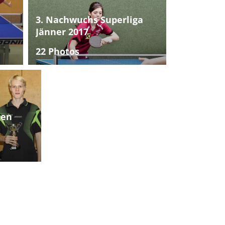
3. Nachwuchs Superliga
Jänner 2017
22 Photos
ten