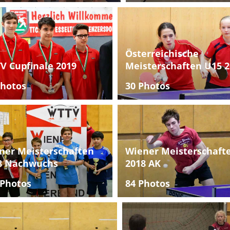
Österreichische
V Cupfinale 2019
Meisterschaften U15 2
Photos
30 Photos
ner Meisterschaften
Wiener Meisterschaft
8 Nachwuchs
2018 AK
 Photos
84 Photos