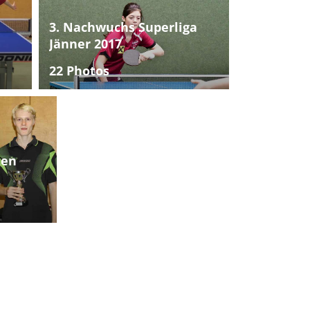
3. Nachwuchs Superliga
Jänner 2017
22 Photos
ten