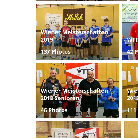
Wiener Meisterschaften
2019
WTT
137 Photos
42 
Wiener Meisterschaften
Wie
2018 Senioren
201
46 Photos
111