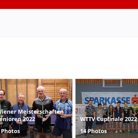
iener Meisterschaften
enioren 2022
WTTV Cupfinale 2022
 Photos
14 Photos