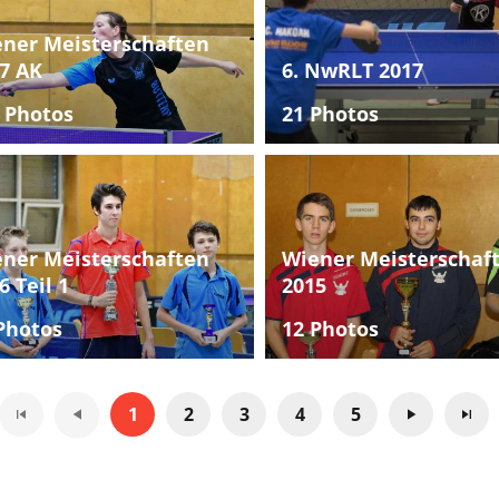
ner Meisterschaften
7 AK
6. NwRLT 2017
 Photos
21 Photos
ner Meisterschaften
Wiener Meisterschaf
6 Teil 1
2015
Photos
12 Photos
1
2
3
4
5