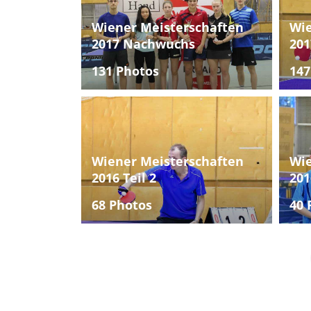
Wiener Meisterschaften
Wie
2017 Nachwuchs
201
131 Photos
147
Wiener Meisterschaften
Wie
2016 Teil 2
201
68 Photos
40 