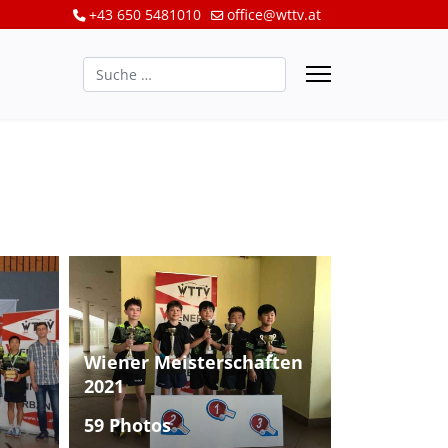
+43 650 5481010
office@wttv.at
Suchen
Wiener Meisterschaften
2021
59 Photos