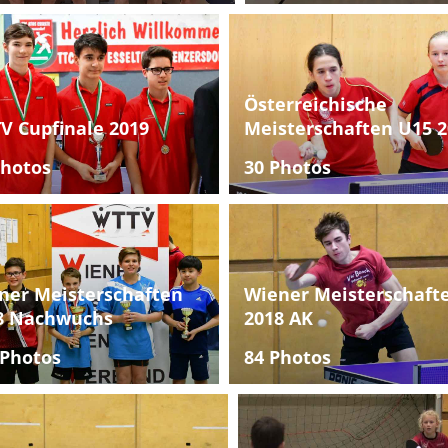
Österreichische
V Cupfinale 2019
Meisterschaften U15 2
Photos
30 Photos
ner Meisterschaften
Wiener Meisterschaft
8 Nachwuchs
2018 AK
 Photos
84 Photos