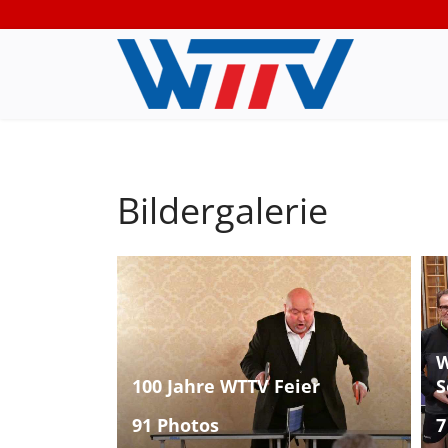
Bildergalerie
W
100 Jahre WTTV Feier
S
91 Photos
7