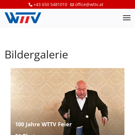
+43 650 5481010
office@wttv.at
Bildergalerie
100 Jahre WTTV Feier