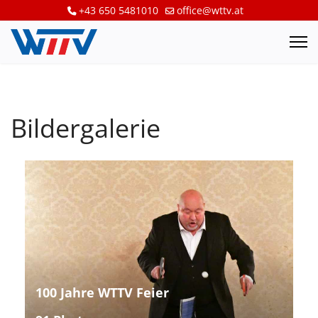
+43 650 5481010
office@wttv.at
Bildergalerie
100 Jahre WTTV Feier