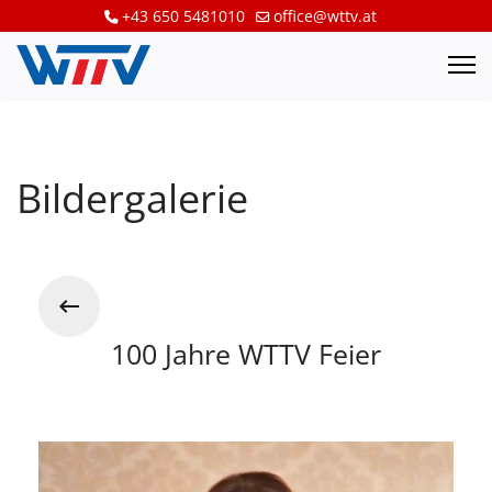
+43 650 5481010
office@wttv.at
Bildergalerie
100 Jahre WTTV Feier