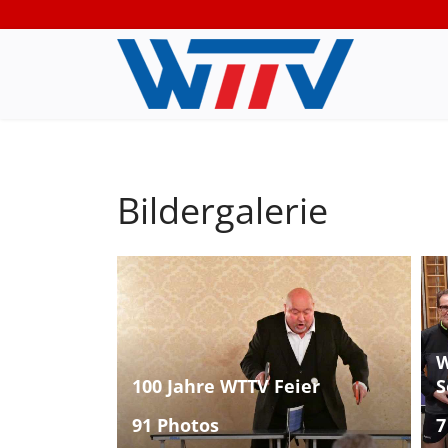
Bildergalerie
W
100 Jahre WTTV Feier
S
91 Photos
7