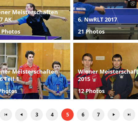
ner Meisterschaften
7 AK
6. NwRLT 2017
 Photos
21 Photos
ner Meisterschaften
Wiener Meisterschaf
6 Teil 1
2015
Photos
12 Photos
3
4
5
6
7