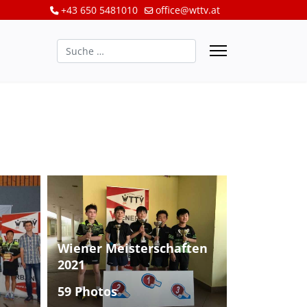
+43 650 5481010
office@wttv.at
Suchen
Wiener Meisterschaften
2021
59 Photos