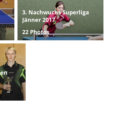
3. Nachwuchs Superliga
Jänner 2017
22 Photos
ten