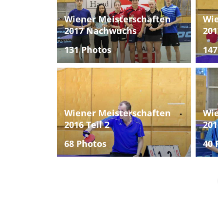
Wiener Meisterschaften
Wie
2017 Nachwuchs
201
131 Photos
147
Wiener Meisterschaften
Wie
2016 Teil 2
201
68 Photos
40 