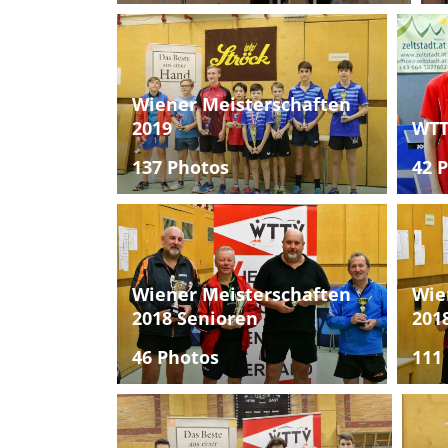
Wiener Meisterschaften
2019
WTT
137 Photos
42 
Wiener Meisterschaften
Wie
2018 Senioren
201
46 Photos
111