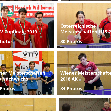
Österreichische
V Cupfinale 2019
Meisterschaften U15 2
Photos
30 Photos
ner Meisterschaften
Wiener Meisterschaft
8 Nachwuchs
2018 AK
 Photos
84 Photos