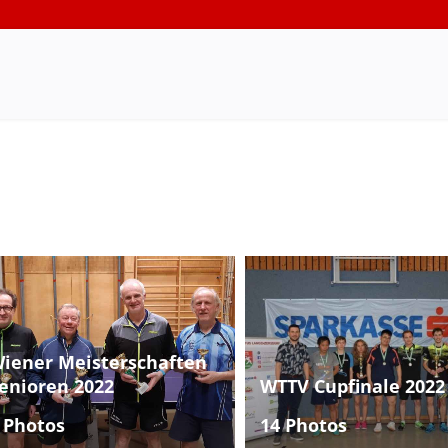
iener Meisterschaften
enioren 2022
WTTV Cupfinale 2022
 Photos
14 Photos