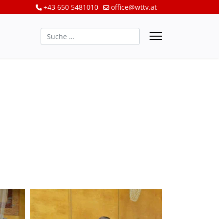
+43 650 5481010
office@wttv.at
Suchen