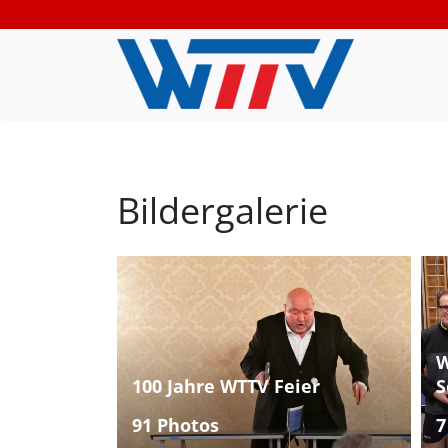
Bildergalerie
W
100 Jahre WTTV Feier
S
91 Photos
7