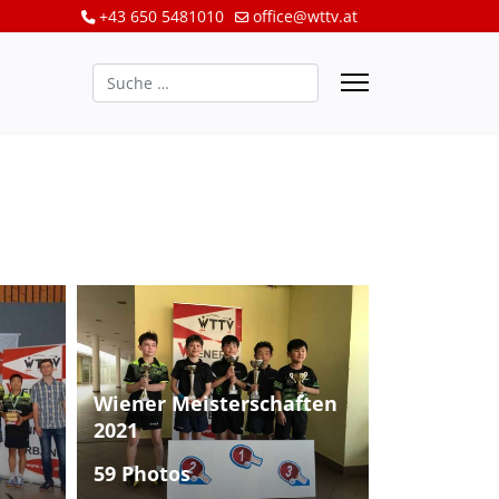
+43 650 5481010
office@wttv.at
Suchen
Wiener Meisterschaften
2021
59 Photos