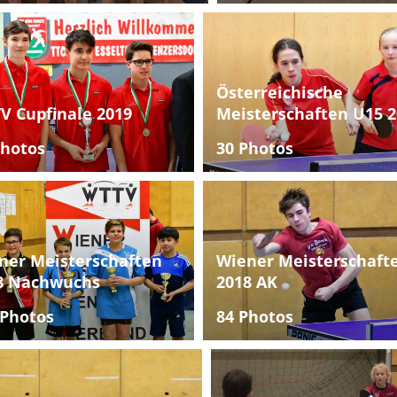
Österreichische
V Cupfinale 2019
Meisterschaften U15 2
Photos
30 Photos
ner Meisterschaften
Wiener Meisterschaft
8 Nachwuchs
2018 AK
 Photos
84 Photos