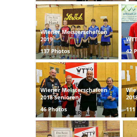
Wiener Meisterschaften
2019
WTT
137 Photos
42 
Wiener Meisterschaften
Wie
2018 Senioren
201
46 Photos
111