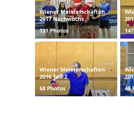
Wiener Meisterschaften
Wie
2017 Nachwuchs
201
131 Photos
147
Wiener Meisterschaften
Wie
2016 Teil 2
201
68 Photos
40 