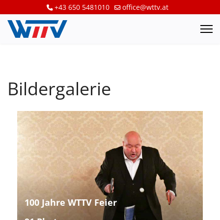
+43 650 5481010
office@wttv.at
Bildergalerie
100 Jahre WTTV Feier