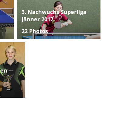
3. Nachwuchs Superliga
Jänner 2017
22 Photos
ten