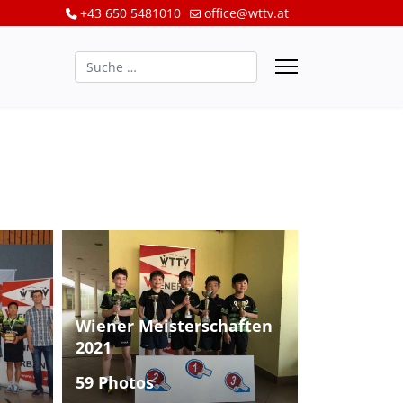
+43 650 5481010
office@wttv.at
Suchen
Wiener Meisterschaften
2021
59 Photos