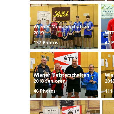
Wiener Meisterschaften
2019
WTT
137 Photos
42 
Wiener Meisterschaften
Wie
2018 Senioren
201
46 Photos
111