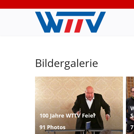
Bildergalerie
W
100 Jahre WTTV Feier
S
91 Photos
7