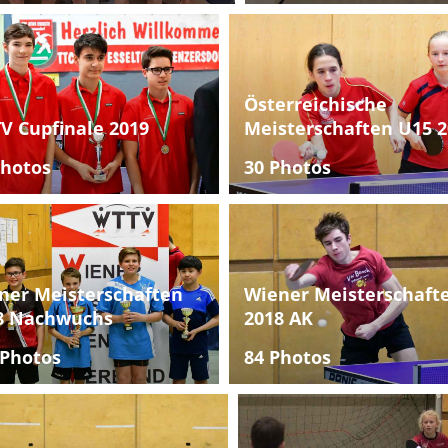
Österreichische
V Cupfinale 2019
Meisterschaften U15 2
Photos
30 Photos
ner Meisterschaften
Wiener Meisterschaft
8 Nachwuchs
2018 AK
 Photos
84 Photos