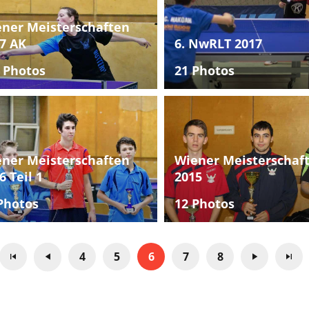
ner Meisterschaften
7 AK
6. NwRLT 2017
 Photos
21 Photos
ner Meisterschaften
Wiener Meisterschaf
6 Teil 1
2015
Photos
12 Photos
4
5
6
7
8