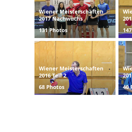
Wiener Meisterschaften
Wie
2017 Nachwuchs
201
131 Photos
147
Wiener Meisterschaften
Wie
2016 Teil 2
201
68 Photos
40 