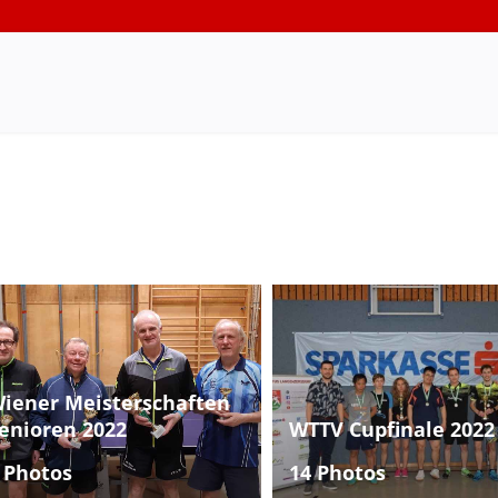
iener Meisterschaften
enioren 2022
WTTV Cupfinale 2022
 Photos
14 Photos