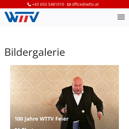
+43 650 5481010
office@wttv.at
Bildergalerie
100 Jahre WTTV Feier