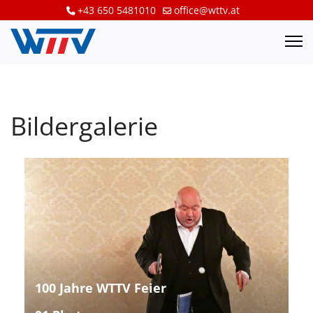
+43 650 5481010
office@wttv.at
Bildergalerie
100 Jahre WTTV Feier