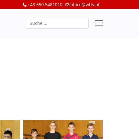
+43 650 5481010
office@wttv.at
Suchen