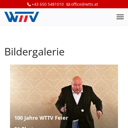
+43 650 5481010
office@wttv.at
Bildergalerie
100 Jahre WTTV Feier