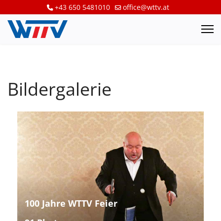
+43 650 5481010
office@wttv.at
Bildergalerie
100 Jahre WTTV Feier