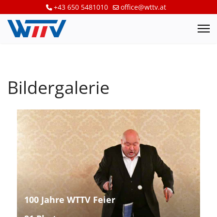
+43 650 5481010
office@wttv.at
Bildergalerie
100 Jahre WTTV Feier