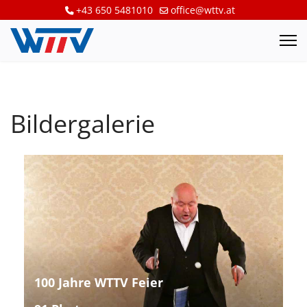
+43 650 5481010
office@wttv.at
Bildergalerie
100 Jahre WTTV Feier