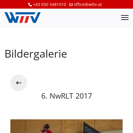
+43 650 5481010
office@wttv.at
Bildergalerie
6. NwRLT 2017