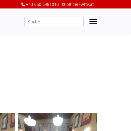
+43 650 5481010
office@wttv.at
Suchen