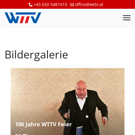
+43 650 5481010
office@wttv.at
Bildergalerie
100 Jahre WTTV Feier