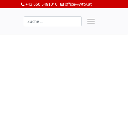
+43 650 5481010
office@wttv.at
Suchen