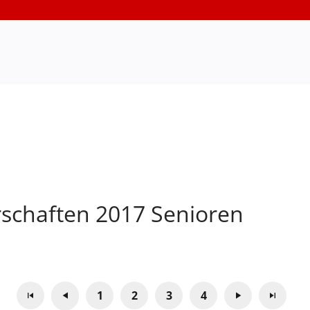
schaften 2017 Senioren
1
2
3
4