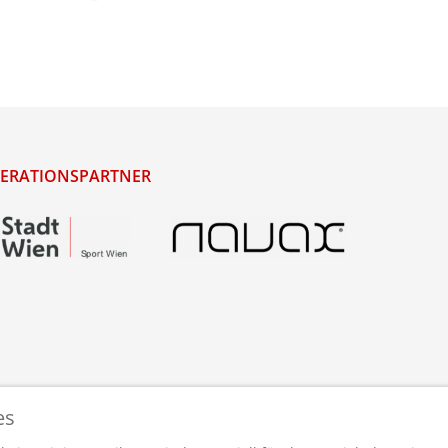
ERATIONSPARTNER
es
staltet und betreut von
webdesigns.at