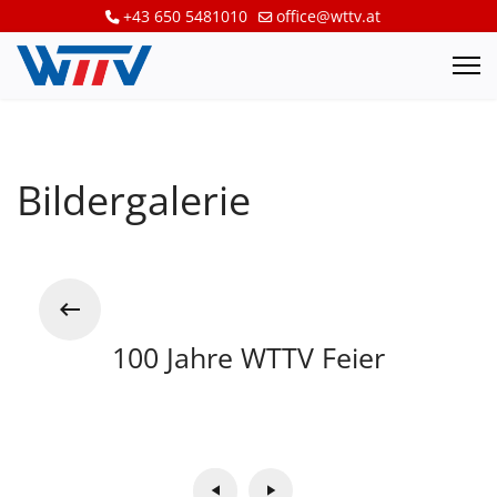
+43 650 5481010
office@wttv.at
Bildergalerie
100 Jahre WTTV Feier