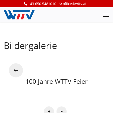
+43 650 5481010
office@wttv.at
Bildergalerie
100 Jahre WTTV Feier