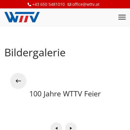
+43 650 5481010
office@wttv.at
Bildergalerie
100 Jahre WTTV Feier